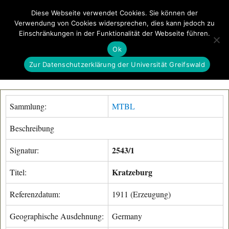
Diese Webseite verwendet Cookies. Sie können der
Verwendung von Cookies widersprechen, dies kann jedoch zu
GeoGREIF
Einschränkungen in der Funktionalität der Webseite führen.
MENÜ
Ok
Zur Datenschutzerklärung der Universität Greifswald
Sammlung:
MTBL
Beschreibung
2543/1
Signatur:
Kratzeburg
Titel:
Referenzdatum:
1911 (Erzeugung)
Geographische Ausdehnung:
Germany