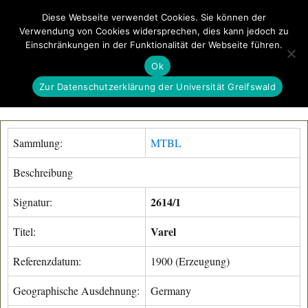
Diese Webseite verwendet Cookies. Sie können der
Verwendung von Cookies widersprechen, dies kann jedoch zu
GeoGREIF
Einschränkungen in der Funktionalität der Webseite führen.
MENÜ
Ok
Zur Datenschutzerklärung der Universität Greifswald
Sammlung:
MTBL
Beschreibung
2614/1
Signatur:
Varel
Titel:
Referenzdatum:
1900 (Erzeugung)
Geographische Ausdehnung:
Germany