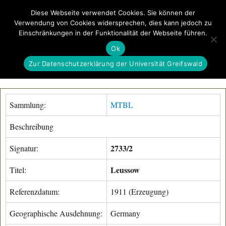
Diese Webseite verwendet Cookies. Sie können der
Verwendung von Cookies widersprechen, dies kann jedoch zu
GeoGREIF
Einschränkungen in der Funktionalität der Webseite führen.
MENÜ
Ok
Zur Datenschutzerklärung der Universität Greifswald
Sammlung:
MTBL
Beschreibung
2733/2
Signatur:
Leussow
Titel:
Referenzdatum:
1911 (Erzeugung)
Geographische Ausdehnung:
Germany