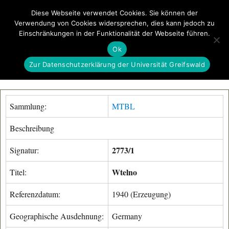
Diese Webseite verwendet Cookies. Sie können der
Verwendung von Cookies widersprechen, dies kann jedoch zu
GeoGREIF
Einschränkungen in der Funktionalität der Webseite führen.
MENÜ
Ok
Zur Datenschutzerklärung der Universität Greifswald
Sammlung:
MTBL
Beschreibung
2773/1
Signatur:
Wtelno
Titel:
Referenzdatum:
1940 (Erzeugung)
Geographische Ausdehnung:
Germany