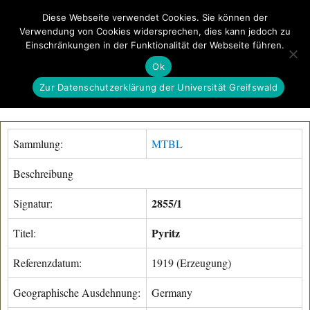
Diese Webseite verwendet Cookies. Sie können der
Verwendung von Cookies widersprechen, dies kann jedoch zu
GeoGREIF
Einschränkungen in der Funktionalität der Webseite führen.
MENÜ
Ok
Zur Datenschutzerklärung der Universität Greifswald
Sammlung:
MTBL
Beschreibung
2855/1
Signatur:
Pyritz
Titel:
Referenzdatum:
1919 (Erzeugung)
Geographische Ausdehnung:
Germany