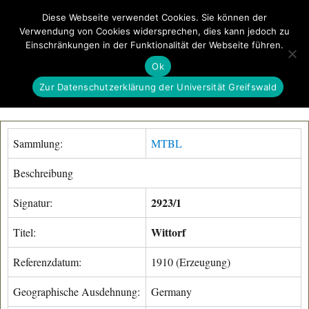
Diese Webseite verwendet Cookies. Sie können der
Verwendung von Cookies widersprechen, dies kann jedoch zu
GeoGREIF
Einschränkungen in der Funktionalität der Webseite führen.
MENÜ
Ok
Zur Datenschutzerklärung der Universität Greifswald
Sammlung:
MTBL
Beschreibung
2923/1
Signatur:
Wittorf
Titel:
Referenzdatum:
1910 (Erzeugung)
Geographische Ausdehnung:
Germany