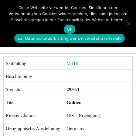
Diese Webseite verwendet Cookies. Sie können der
Verwendung von Cookies widersprechen, dies kann jedoch zu
GeoGREIF
Einschränkungen in der Funktionalität der Webseite führen.
MENÜ
Ok
Zur Datenschutzerklärung der Universität Greifswald
Sammlung:
MTBL
Beschreibung
2931/1
Signatur:
Gülden
Titel:
Referenzdatum:
1881 (Erzeugung)
Geographische Ausdehnung:
Germany