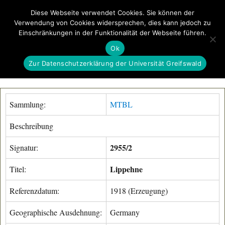
Diese Webseite verwendet Cookies. Sie können der
Verwendung von Cookies widersprechen, dies kann jedoch zu
GeoGREIF
Einschränkungen in der Funktionalität der Webseite führen.
MENÜ
Ok
Zur Datenschutzerklärung der Universität Greifswald
Sammlung:
MTBL
Beschreibung
2955/2
Signatur:
Lippehne
Titel:
Referenzdatum:
1918 (Erzeugung)
Geographische Ausdehnung:
Germany