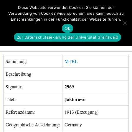
Diese Webseite verwendet Cookies. Sie können der
Verwendung von Cookies widersprechen, dies kann jedoch zu
GeoGREIF
Einschränkungen in der Funktionalität der Webseite führen.
MENÜ
Ok
Zur Datenschutzerklärung der Universität Greifswald
Sammlung:
MTBL
Beschreibung
2969
Signatur:
Jaktorowo
Titel:
Referenzdatum:
1913 (Erzeugung)
Geographische Ausdehnung:
Germany