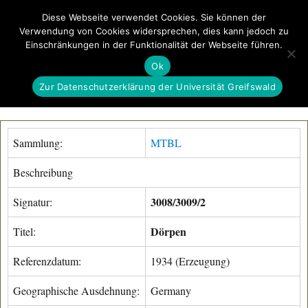
Diese Webseite verwendet Cookies. Sie können der
Verwendung von Cookies widersprechen, dies kann jedoch zu
GeoGREIF
Einschränkungen in der Funktionalität der Webseite führen.
MENÜ
Ok
Zur Datenschutzerklärung der Universität Greifswald
Sammlung:
MTBL
Beschreibung
3008/3009/2
Signatur:
Dörpen
Titel:
Referenzdatum:
1934 (Erzeugung)
Geographische Ausdehnung:
Germany