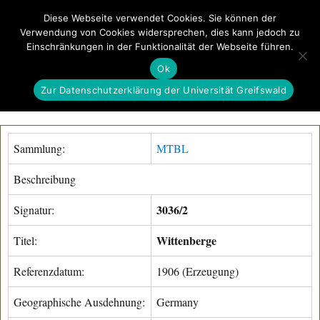
Diese Webseite verwendet Cookies. Sie können der
Verwendung von Cookies widersprechen, dies kann jedoch zu
GeoGREIF
Einschränkungen in der Funktionalität der Webseite führen.
MENÜ
Ok
Zur Datenschutzerklärung der Universität Greifswald
Sammlung:
MTBL
Beschreibung
3036/2
Signatur:
Wittenberge
Titel:
Referenzdatum:
1906 (Erzeugung)
Geographische Ausdehnung:
Germany