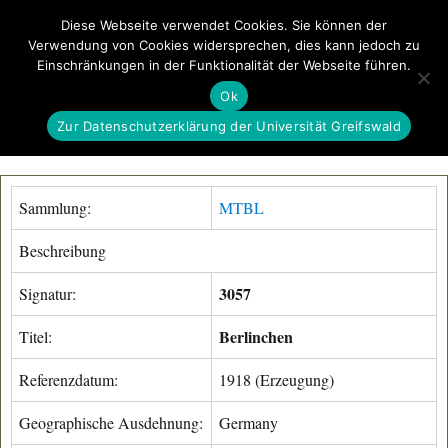
Diese Webseite verwendet Cookies. Sie können der
Verwendung von Cookies widersprechen, dies kann jedoch zu
GeoGREIF
Einschränkungen in der Funktionalität der Webseite führen.
MENÜ
Ok
Zur Datenschutzerklärung der Universität Greifswald
Sammlung:
MTBL
Beschreibung
3057
Signatur:
Berlinchen
Titel:
Referenzdatum:
1918 (Erzeugung)
Geographische Ausdehnung:
Germany