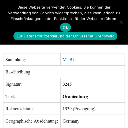
Diese Webseite verwendet Cookies. Sie können der
Verwendung von Cookies widersprechen, dies kann jedoch zu
GeoGREIF
Einschränkungen in der Funktionalität der Webseite führen.
MENÜ
Ok
Zur Datenschutzerklärung der Universität Greifswald
Sammlung:
MTBL
Beschreibung
3245
Signatur:
Oranienburg
Titel:
Referenzdatum:
1939 (Erzeugung)
Geographische Ausdehnung:
Germany