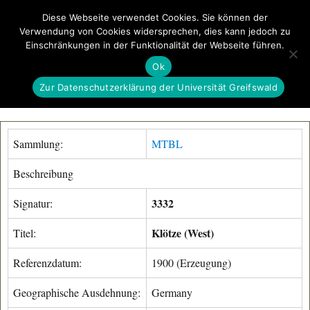
Diese Webseite verwendet Cookies. Sie können der
Verwendung von Cookies widersprechen, dies kann jedoch zu
GeoGREIF
Einschränkungen in der Funktionalität der Webseite führen.
MENÜ
Ok
Zur Datenschutzerklärung der Universität Greifswald
Sammlung:
MTBL
Beschreibung
3332
Signatur:
Klötze (West)
Titel:
Referenzdatum:
1900 (Erzeugung)
Geographische Ausdehnung:
Germany