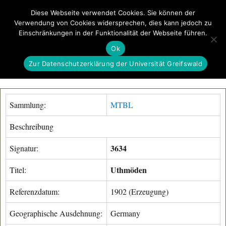
Diese Webseite verwendet Cookies. Sie können der
Verwendung von Cookies widersprechen, dies kann jedoch zu
GeoGREIF
Einschränkungen in der Funktionalität der Webseite führen.
MENÜ
Ok
Zur Datenschutzerklärung der Universität Greifswald
Sammlung:
MTBL
Beschreibung
3634
Signatur:
Uthmöden
Titel:
Referenzdatum:
1902 (Erzeugung)
Geographische Ausdehnung:
Germany