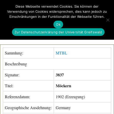
Diese Webseite verwendet Cookies. Sie können der
Verwendung von Cookies widersprechen, dies kann jedoch zu
GeoGREIF
Einschränkungen in der Funktionalität der Webseite führen.
MENÜ
Ok
Zur Datenschutzerklärung der Universität Greifswald
Sammlung:
MTBL
Beschreibung
3837
Signatur:
Möckern
Titel:
Referenzdatum:
1902 (Erzeugung)
Geographische Ausdehnung:
Germany