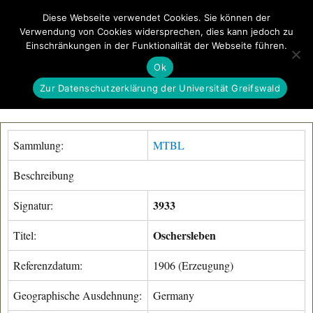
Diese Webseite verwendet Cookies. Sie können der
Verwendung von Cookies widersprechen, dies kann jedoch zu
GeoGREIF
Einschränkungen in der Funktionalität der Webseite führen.
MENÜ
Ok
Zur Datenschutzerklärung der Universität Greifswald
Sammlung:
MTBL
Beschreibung
3933
Signatur:
Oschersleben
Titel:
Referenzdatum:
1906 (Erzeugung)
Geographische Ausdehnung:
Germany