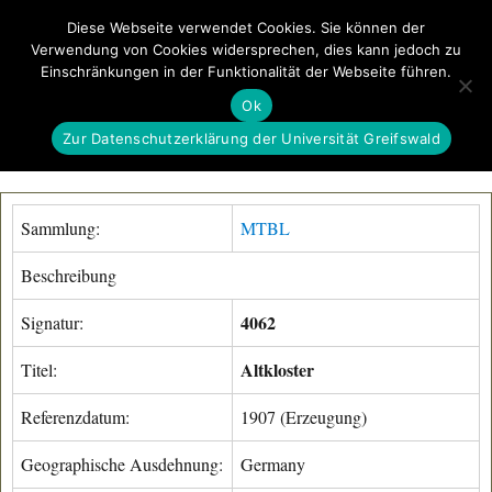
Diese Webseite verwendet Cookies. Sie können der
Verwendung von Cookies widersprechen, dies kann jedoch zu
GeoGREIF
Einschränkungen in der Funktionalität der Webseite führen.
MENÜ
Ok
Zur Datenschutzerklärung der Universität Greifswald
Sammlung:
MTBL
Beschreibung
4062
Signatur:
Altkloster
Titel:
Referenzdatum:
1907 (Erzeugung)
Geographische Ausdehnung:
Germany