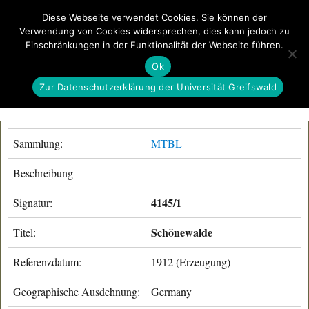
Diese Webseite verwendet Cookies. Sie können der
Verwendung von Cookies widersprechen, dies kann jedoch zu
GeoGREIF
Einschränkungen in der Funktionalität der Webseite führen.
MENÜ
Ok
Zur Datenschutzerklärung der Universität Greifswald
Sammlung:
MTBL
Beschreibung
4145/1
Signatur:
Schönewalde
Titel:
Referenzdatum:
1912 (Erzeugung)
Geographische Ausdehnung:
Germany