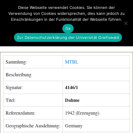
Diese Webseite verwendet Cookies. Sie können der
Verwendung von Cookies widersprechen, dies kann jedoch zu
GeoGREIF
Einschränkungen in der Funktionalität der Webseite führen.
MENÜ
Ok
Zur Datenschutzerklärung der Universität Greifswald
Sammlung:
MTBL
Beschreibung
4146/1
Signatur:
Dahme
Titel:
Referenzdatum:
1942 (Erzeugung)
Geographische Ausdehnung:
Germany