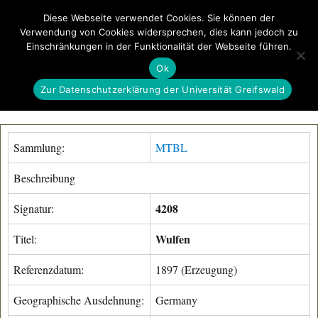
Diese Webseite verwendet Cookies. Sie können der
Verwendung von Cookies widersprechen, dies kann jedoch zu
GeoGREIF
Einschränkungen in der Funktionalität der Webseite führen.
MENÜ
Ok
Zur Datenschutzerklärung der Universität Greifswald
Sammlung:
MTBL
Beschreibung
4208
Signatur:
Wulfen
Titel:
Referenzdatum:
1897 (Erzeugung)
Geographische Ausdehnung:
Germany