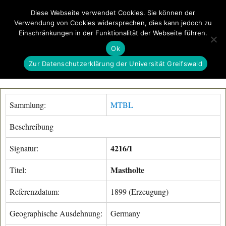
Diese Webseite verwendet Cookies. Sie können der
Verwendung von Cookies widersprechen, dies kann jedoch zu
GeoGREIF
Einschränkungen in der Funktionalität der Webseite führen.
MENÜ
Ok
Zur Datenschutzerklärung der Universität Greifswald
Sammlung:
MTBL
Beschreibung
4216/1
Signatur:
Mastholte
Titel:
Referenzdatum:
1899 (Erzeugung)
Geographische Ausdehnung:
Germany