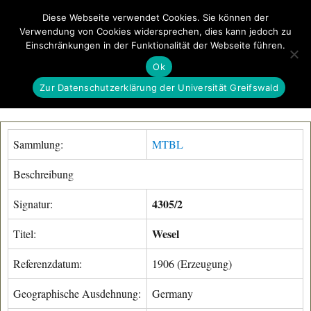
Diese Webseite verwendet Cookies. Sie können der
Verwendung von Cookies widersprechen, dies kann jedoch zu
GeoGREIF
Einschränkungen in der Funktionalität der Webseite führen.
MENÜ
Ok
Zur Datenschutzerklärung der Universität Greifswald
Sammlung:
MTBL
Beschreibung
4305/2
Signatur:
Wesel
Titel:
Referenzdatum:
1906 (Erzeugung)
Geographische Ausdehnung:
Germany