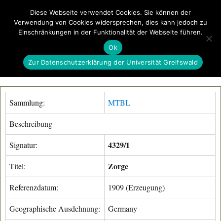
Diese Webseite verwendet Cookies. Sie können der
Verwendung von Cookies widersprechen, dies kann jedoch zu
GeoGREIF
Einschränkungen in der Funktionalität der Webseite führen.
MENÜ
Ok
Zur Datenschutzerklärung der Universität Greifswald
Sammlung:
MTBL
Beschreibung
4329/1
Signatur:
Zorge
Titel:
Referenzdatum:
1909 (Erzeugung)
Geographische Ausdehnung:
Germany