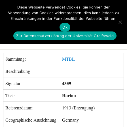
Diese Webseite verwendet Cookies. Sie können der
Verwendung von Cookies widersprechen, dies kann jedoch zu
GeoGREIF
Einschränkungen in der Funktionalität der Webseite führen.
MENÜ
Ok
Zur Datenschutzerklärung der Universität Greifswald
Sammlung:
MTBL
Beschreibung
4359
Signatur:
Hartau
Titel:
Referenzdatum:
1913 (Erzeugung)
Geographische Ausdehnung:
Germany