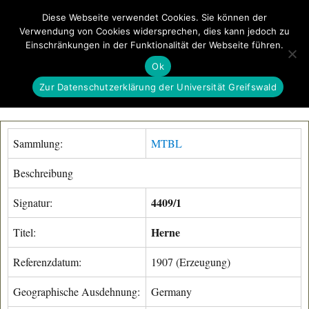
Diese Webseite verwendet Cookies. Sie können der
Verwendung von Cookies widersprechen, dies kann jedoch zu
GeoGREIF
Einschränkungen in der Funktionalität der Webseite führen.
MENÜ
Ok
Zur Datenschutzerklärung der Universität Greifswald
Sammlung:
MTBL
Beschreibung
4409/1
Signatur:
Herne
Titel:
Referenzdatum:
1907 (Erzeugung)
Geographische Ausdehnung:
Germany