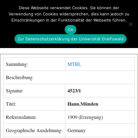
Diese Webseite verwendet Cookies. Sie können der
Verwendung von Cookies widersprechen, dies kann jedoch zu
GeoGREIF
Einschränkungen in der Funktionalität der Webseite führen.
MENÜ
Ok
Zur Datenschutzerklärung der Universität Greifswald
Sammlung:
MTBL
Beschreibung
4523/1
Signatur:
Hann.Münden
Titel:
Referenzdatum:
1909 (Erzeugung)
Geographische Ausdehnung:
Germany