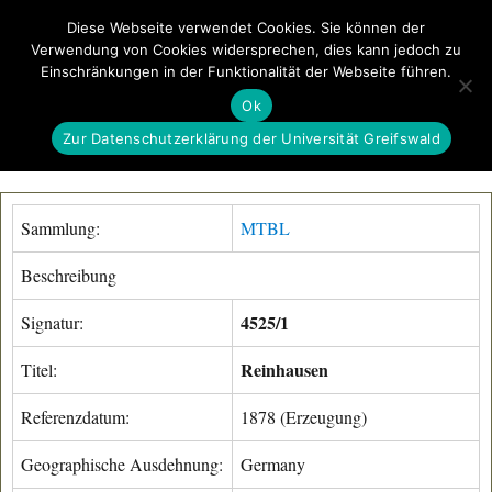
Diese Webseite verwendet Cookies. Sie können der
Verwendung von Cookies widersprechen, dies kann jedoch zu
GeoGREIF
Einschränkungen in der Funktionalität der Webseite führen.
MENÜ
Ok
Zur Datenschutzerklärung der Universität Greifswald
Sammlung:
MTBL
Beschreibung
4525/1
Signatur:
Reinhausen
Titel:
Referenzdatum:
1878 (Erzeugung)
Geographische Ausdehnung:
Germany