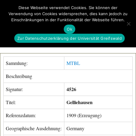
Diese Webseite verwendet Cookies. Sie können der
Verwendung von Cookies widersprechen, dies kann jedoch zu
GeoGREIF
Einschränkungen in der Funktionalität der Webseite führen.
MENÜ
Ok
Zur Datenschutzerklärung der Universität Greifswald
Sammlung:
MTBL
Beschreibung
4526
Signatur:
Gelliehausen
Titel:
Referenzdatum:
1909 (Erzeugung)
Geographische Ausdehnung:
Germany