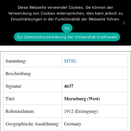
Diese Webseite verwendet Cookies. Sie können der
Verwendung von Cookies widersprechen, dies kann jedoch zu
GeoGREIF
Einschränkungen in der Funktionalität der Webseite führen.
MENÜ
Ok
Zur Datenschutzerklärung der Universität Greifswald
Sammlung:
MTBL
Beschreibung
4637
Signatur:
Merseburg (West)
Titel:
Referenzdatum:
1912 (Erzeugung)
Geographische Ausdehnung:
Germany