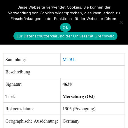
Diese Webseite verwendet Cookies. Sie können der
Verwendung von Cookies widersprechen, dies kann jedoch zu
GeoGREIF
Einschränkungen in der Funktionalität der Webseite führen.
MENÜ
Ok
Zur Datenschutzerklärung der Universität Greifswald
Sammlung:
MTBL
Beschreibung
4638
Signatur:
Merseburg (Ost)
Titel:
Referenzdatum:
1905 (Erzeugung)
Geographische Ausdehnung:
Germany