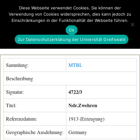
Diese Webseite verwendet Cookies. Sie können der
Verwendung von Cookies widersprechen, dies kann jedoch zu
GeoGREIF
Einschränkungen in der Funktionalität der Webseite führen.
MENÜ
Ok
Zur Datenschutzerklärung der Universität Greifswald
Sammlung:
MTBL
Beschreibung
4722/3
Signatur:
Ndr.Zwehren
Titel:
Referenzdatum:
1913 (Erzeugung)
Geographische Ausdehnung:
Germany