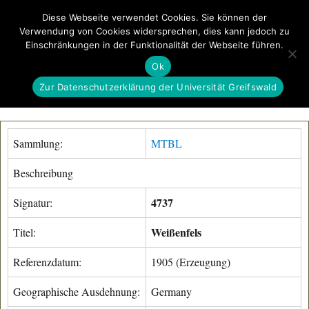
Diese Webseite verwendet Cookies. Sie können der
Verwendung von Cookies widersprechen, dies kann jedoch zu
GeoGREIF
Einschränkungen in der Funktionalität der Webseite führen.
MENÜ
Ok
Zur Datenschutzerklärung der Universität Greifswald
Sammlung:
MTBL
Beschreibung
4737
Signatur:
Weißenfels
Titel:
Referenzdatum:
1905 (Erzeugung)
Geographische Ausdehnung:
Germany