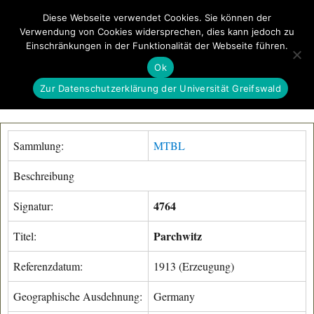
Diese Webseite verwendet Cookies. Sie können der
Verwendung von Cookies widersprechen, dies kann jedoch zu
GeoGREIF
Einschränkungen in der Funktionalität der Webseite führen.
MENÜ
Ok
Zur Datenschutzerklärung der Universität Greifswald
Sammlung:
MTBL
Beschreibung
4764
Signatur:
Parchwitz
Titel:
Referenzdatum:
1913 (Erzeugung)
Geographische Ausdehnung:
Germany