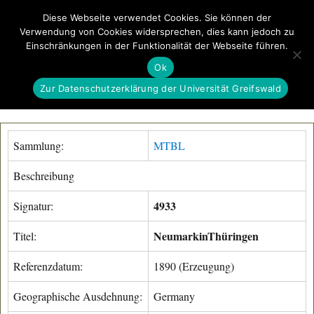
Diese Webseite verwendet Cookies. Sie können der
Verwendung von Cookies widersprechen, dies kann jedoch zu
GeoGREIF
Einschränkungen in der Funktionalität der Webseite führen.
MENÜ
Ok
Zur Datenschutzerklärung der Universität Greifswald
Sammlung:
MTBL
Beschreibung
4933
Signatur:
NeumarkinThüringen
Titel:
Referenzdatum:
1890 (Erzeugung)
Geographische Ausdehnung:
Germany