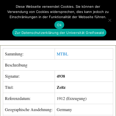
Diese Webseite verwendet Cookies. Sie können der
Verwendung von Cookies widersprechen, dies kann jedoch zu
GeoGREIF
Einschränkungen in der Funktionalität der Webseite führen.
MENÜ
Ok
Zur Datenschutzerklärung der Universität Greifswald
Sammlung:
MTBL
Beschreibung
4938
Signatur:
Zeitz
Titel:
Referenzdatum:
1912 (Erzeugung)
Geographische Ausdehnung:
Germany