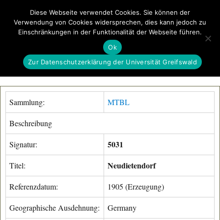
Diese Webseite verwendet Cookies. Sie können der
Verwendung von Cookies widersprechen, dies kann jedoch zu
GeoGREIF
Einschränkungen in der Funktionalität der Webseite führen.
MENÜ
Ok
Zur Datenschutzerklärung der Universität Greifswald
Sammlung:
MTBL
Beschreibung
5031
Signatur:
Neudietendorf
Titel:
Referenzdatum:
1905 (Erzeugung)
Geographische Ausdehnung:
Germany