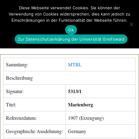
Diese Webseite verwendet Cookies. Sie können der
Verwendung von Cookies widersprechen, dies kann jedoch zu
GeoGREIF
Einschränkungen in der Funktionalität der Webseite führen.
MENÜ
Ok
Zur Datenschutzerklärung der Universität Greifswald
Sammlung:
MTBL
Beschreibung
5313/1
Signatur:
Marienberg
Titel:
Referenzdatum:
1907 (Erzeugung)
Geographische Ausdehnung:
Germany