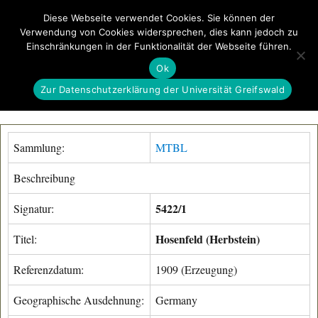
Diese Webseite verwendet Cookies. Sie können der
Verwendung von Cookies widersprechen, dies kann jedoch zu
GeoGREIF
Einschränkungen in der Funktionalität der Webseite führen.
MENÜ
Ok
Zur Datenschutzerklärung der Universität Greifswald
Sammlung:
MTBL
Beschreibung
5422/1
Signatur:
Hosenfeld (Herbstein)
Titel:
Referenzdatum:
1909 (Erzeugung)
Geographische Ausdehnung:
Germany