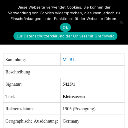
Diese Webseite verwendet Cookies. Sie können der
Verwendung von Cookies widersprechen, dies kann jedoch zu
GeoGREIF
Einschränkungen in der Funktionalität der Webseite führen.
MENÜ
Ok
Zur Datenschutzerklärung der Universität Greifswald
Sammlung:
MTBL
Beschreibung
5425/1
Signatur:
Kleinsassen
Titel:
Referenzdatum:
1905 (Erzeugung)
Geographische Ausdehnung:
Germany