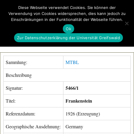
Diese Webseite verwendet Cookies. Sie können der
Verwendung von Cookies widersprechen, dies kann jedoch zu
GeoGREIF
Einschränkungen in der Funktionalität der Webseite führen.
MENÜ
Ok
Zur Datenschutzerklärung der Universität Greifswald
Sammlung:
MTBL
Beschreibung
5466/1
Signatur:
Frankenstein
Titel:
Referenzdatum:
1926 (Erzeugung)
Geographische Ausdehnung:
Germany