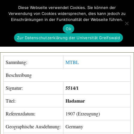
Diese Webseite verwendet Cookies. Sie können der
Verwendung von Cookies widersprechen, dies kann jedoch zu
GeoGREIF
Einschränkungen in der Funktionalität der Webseite führen.
MENÜ
Ok
Zur Datenschutzerklärung der Universität Greifswald
Sammlung:
MTBL
Beschreibung
5514/1
Signatur:
Hadamar
Titel:
Referenzdatum:
1907 (Erzeugung)
Geographische Ausdehnung:
Germany