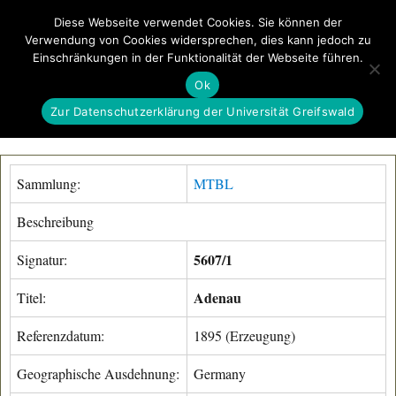
Diese Webseite verwendet Cookies. Sie können der
Verwendung von Cookies widersprechen, dies kann jedoch zu
GeoGREIF
Einschränkungen in der Funktionalität der Webseite führen.
MENÜ
Ok
Zur Datenschutzerklärung der Universität Greifswald
Sammlung:
MTBL
Beschreibung
5607/1
Signatur:
Adenau
Titel:
Referenzdatum:
1895 (Erzeugung)
Geographische Ausdehnung:
Germany