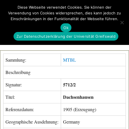
Diese Webseite verwendet Cookies. Sie können der
Verwendung von Cookies widersprechen, dies kann jedoch zu
GeoGREIF
Einschränkungen in der Funktionalität der Webseite führen.
MENÜ
Ok
Zur Datenschutzerklärung der Universität Greifswald
Sammlung:
MTBL
Beschreibung
5712/2
Signatur:
Dachsenhausen
Titel:
Referenzdatum:
1905 (Erzeugung)
Geographische Ausdehnung:
Germany