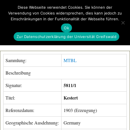
Diese Webseite verwendet Cookies. Sie können der
Verwendung von Cookies widersprechen, dies kann jedoch zu
GeoGREIF
Einschränkungen in der Funktionalität der Webseite führen.
MENÜ
Ok
Zur Datenschutzerklärung der Universität Greifswald
Sammlung:
MTBL
Beschreibung
5811/1
Signatur:
Kestert
Titel:
Referenzdatum:
1903 (Erzeugung)
Geographische Ausdehnung:
Germany