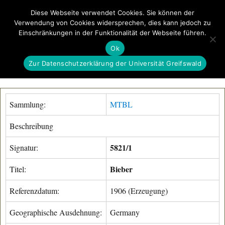
Diese Webseite verwendet Cookies. Sie können der
Verwendung von Cookies widersprechen, dies kann jedoch zu
GeoGREIF
Einschränkungen in der Funktionalität der Webseite führen.
MENÜ
Ok
Zur Datenschutzerklärung der Universität Greifswald
Sammlung:
MTBL
Beschreibung
5821/1
Signatur:
Bieber
Titel:
Referenzdatum:
1906 (Erzeugung)
Geographische Ausdehnung:
Germany