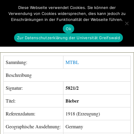
Diese Webseite verwendet Cookies. Sie können der
Verwendung von Cookies widersprechen, dies kann jedoch zu
GeoGREIF
Einschränkungen in der Funktionalität der Webseite führen.
MENÜ
Ok
Zur Datenschutzerklärung der Universität Greifswald
Sammlung:
MTBL
Beschreibung
5821/2
Signatur:
Bieber
Titel:
Referenzdatum:
1918 (Erzeugung)
Geographische Ausdehnung:
Germany