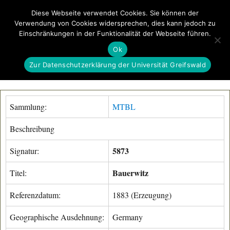
Diese Webseite verwendet Cookies. Sie können der
Verwendung von Cookies widersprechen, dies kann jedoch zu
GeoGREIF
Einschränkungen in der Funktionalität der Webseite führen.
MENÜ
Ok
Zur Datenschutzerklärung der Universität Greifswald
Sammlung:
MTBL
Beschreibung
5873
Signatur:
Bauerwitz
Titel:
Referenzdatum:
1883 (Erzeugung)
Geographische Ausdehnung:
Germany