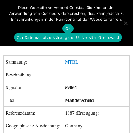
Diese Webseite verwendet Cookies. Sie können der
Verwendung von Cookies widersprechen, dies kann jedoch zu
GeoGREIF
Einschränkungen in der Funktionalität der Webseite führen.
MENÜ
Ok
Zur Datenschutzerklärung der Universität Greifswald
Sammlung:
MTBL
Beschreibung
5906/1
Signatur:
Manderscheid
Titel:
Referenzdatum:
1887 (Erzeugung)
Geographische Ausdehnung:
Germany