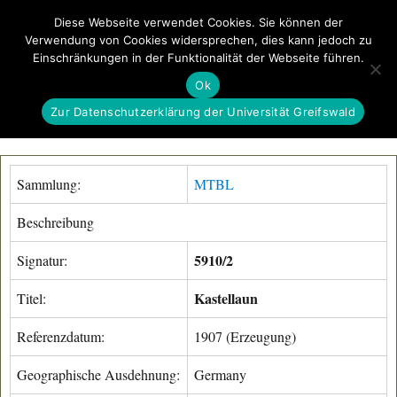
Diese Webseite verwendet Cookies. Sie können der
Verwendung von Cookies widersprechen, dies kann jedoch zu
GeoGREIF
Einschränkungen in der Funktionalität der Webseite führen.
MENÜ
Ok
Zur Datenschutzerklärung der Universität Greifswald
Sammlung:
MTBL
Beschreibung
5910/2
Signatur:
Kastellaun
Titel:
Referenzdatum:
1907 (Erzeugung)
Geographische Ausdehnung:
Germany